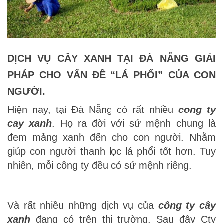
DỊCH VỤ CÂY XANH TẠI ĐÀ NẴNG GIẢI
PHÁP CHO VẤN ĐỀ “LÁ PHỔI” CỦA CON
NGƯỜI.
Hiện nay,
tại
Đà Nẵng có rất nhiều
cong ty
cay xanh
. Họ ra đời với sứ mệnh chung là
đem mảng xanh đến cho con người. Nhằm
giúp con người thanh lọc lá phổi tốt hơn. Tuy
nhiên, mỗi công ty đều có sứ mệnh riêng.
Và rất nhiều những
dịch vụ của
công ty cây
xanh
đang có trên thị trường. Sau đây Cty