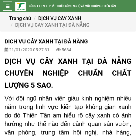
CÔNG TY TNHH PHÁT TRIỂN CÔNG NGHỆ VÀ MÔI TRƯỜNG THIÊN TÂN
Trang chủ
DỊCH VỤ CÂY XANH
DỊCH VỤ CÂY XANH TẠI ĐÀ NẴNG
DỊCH VỤ CÂY XANH TẠI ĐÀ NẴNG
21/01/2020 05:27:31 –
5634
DỊCH VỤ CÂY XANH TẠI ĐÀ NẴNG
CHUYÊN NGHIỆP CHUẨN CHẤT
LƯỢNG 5 SAO.
Với đội ngũ nhân viên giàu kinh nghiệm nhiều
năm trong lĩnh vực kiến tạo không gian xanh
do đó Thiên Tân am hiểu rõ cây xanh có ảnh
hưởng như thế nào đến cảnh quan sân vườn,
văn phòng, trung tâm hội nghị, nhà hàng,