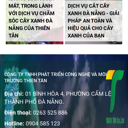
MÁT, TRONG LÀNH
DỊCH VỤ CẮT CÂY
VỚI DỊCH VỤ CHĂM
XANH ĐÀ NẴNG - GIẢI
SÓC CÂY XANH ĐÀ
PHÁP AN TOÀN VÀ
NẴNG CỦA THIÊN
HIỆU QUẢ CHO CÂY
TÂN
XANH CỦA BẠN
CÔNG TY TNHH PHÁT TRIỂN CÔNG NGHỆ VÀ MÔI
TRƯỜNG THIÊN TÂN
Địa chỉ:
01 BÌNH HÒA 4, PHƯỜNG CẨM LỆ
THÀNH PHỐ ĐÀ NẴNG.
Điện thoại:
0263 525 886
Hotline:
0904 585 123