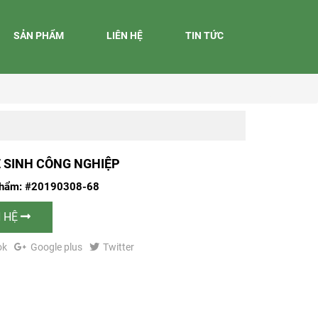
SẢN PHẨM
LIÊN HỆ
TIN TỨC
 SINH CÔNG NGHIỆP
phẩm: #20190308-68
N HỆ
ok
Google plus
Twitter