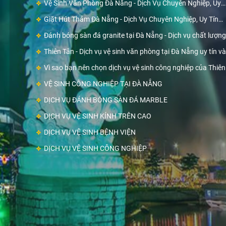
Vệ Sinh Văn Phòng Đà Nẵng - Dịch Vụ Chuyên Nghiệp, Uy
Tín Hàng Đầu
Giặt Hút Thảm Đà Nẵng - Dịch Vụ Chuyên Nghiệp, Uy Tín
Hàng Đầu
Đánh bóng sàn đá granite tại Đà Nẵng - Dịch vụ chất lượng
cao từ Thiên Tân
Thiên Tân - Dịch vụ vệ sinh văn phòng tại Đà Nẵng uy tín và
chất lượng
Vì sao bạn nên chọn dịch vụ vệ sinh công nghiệp của Thiên
Tân?
VỆ SINH CÔNG NGHIỆP TẠI ĐÀ NẴNG
DỊCH VỤ ĐÁNH BÓNG SÀN ĐÁ MARBLE
DỊCH VỤ VỆ SINH KÍNH TRÊN CAO
DỊCH VỤ VỆ SINH BỆNH VIỆN
DỊCH VỤ VỆ SINH CÔNG NGHIỆP