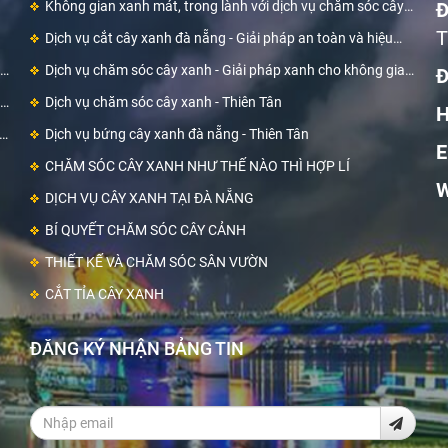
Không gian xanh mát, trong lành với dịch vụ chăm sóc cây
Đ
xanh Đà Nẵng của Thiên Tân
T
Dịch vụ cắt cây xanh đà nẵng - Giải pháp an toàn và hiệu
quả cho cây xanh của bạn
Dịch vụ chăm sóc cây xanh - Giải pháp xanh cho không gian
Đ
sống và làm việc
Dịch vụ chăm sóc cây xanh - Thiên Tân
H
Dịch vụ bứng cây xanh đà nẵng - Thiên Tân
E
CHĂM SÓC CÂY XANH NHƯ THẾ NÀO THÌ HỢP LÍ
W
DỊCH VỤ CÂY XANH TẠI ĐÀ NẴNG
BÍ QUYẾT CHĂM SÓC CÂY CẢNH
THIẾT KẾ VÀ CHĂM SÓC SÂN VƯỜN
CẮT TỈA CÂY XANH
ĐĂNG KÝ NHẬN BẢNG TIN