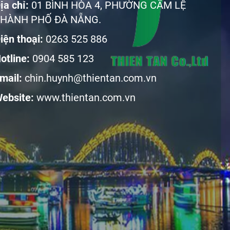
ịa chỉ:
01 BÌNH HÒA 4, PHƯỜNG CẨM LỆ
HÀNH PHỐ ĐÀ NẴNG.
iện thoại:
0263 525 886
otline:
0904 585 123
mail:
chin.huynh@thientan.com.vn
ebsite:
www.thientan.com.vn