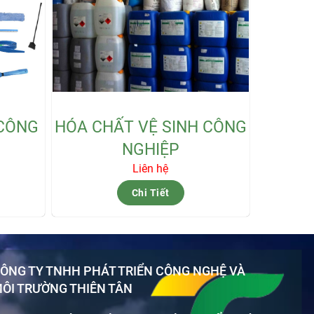
 CÔNG
HÓA CHẤT VỆ SINH CÔNG
CHUYÊ
NGHIỆP
Liên hệ
Chi Tiết
ÔNG TY TNHH PHÁT TRIỂN CÔNG NGHỆ VÀ
ÔI TRƯỜNG THIÊN TÂN