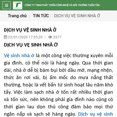
CÔNG TY TNHH PHÁT TRIỂN CÔNG NGHỆ VÀ MÔI TRƯỜNG THIÊN TÂN
Trang chủ
TIN TỨC
DỊCH VỤ VỆ SINH NHÀ Ở
DỊCH VỤ VỆ SINH NHÀ Ở
23/01/2020 17:35:20 –
3377
DỊCH VỤ VỆ SINH NHÀ Ở
Vệ sinh nhà ở
là một công việc thường xuyên mỗi
gia đình, có thể nói là hàng ngày. Qua thời gian
dài, nhà ở dễ bị bám bụi bởi dầu mỡ, mạng nhện,
thức ăn rơi vãi, bị ẩm mốc do mưa nắng thất
thường, hoặc là vết bẩn từ sinh hoạt lâu năm khó
tẩy. Việc làm sạch nhà ở
tốn rất nhiều thời gian
và tốn sức, nên không phải gia đình nào cũng có
thời gian lau dọn thủ công đảm bảo mọi thứ
ngăn nắp và sạch sẽ hàng ngày.
Dịch vụ vệ sinh