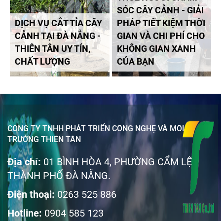
SÓC CÂY CẢNH - GIẢI
DỊCH VỤ CẮT TỈA CÂY
PHÁP TIẾT KIỆM THỜI
CẢNH TẠI ĐÀ NẴNG -
GIAN VÀ CHI PHÍ CHO
THIÊN TÂN UY TÍN,
KHÔNG GIAN XANH
CHẤT LƯỢNG
CỦA BẠN
CÔNG TY TNHH PHÁT TRIỂN CÔNG NGHỆ VÀ MÔI
TRƯỜNG THIÊN TÂN
Địa chỉ:
01 BÌNH HÒA 4, PHƯỜNG CẨM LỆ
THÀNH PHỐ ĐÀ NẴNG.
Điện thoại:
0263 525 886
Hotline:
0904 585 123